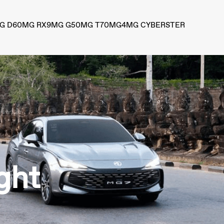
G D60
MG RX9
MG G50
MG T70
MG4
MG CYBERSTER
ght