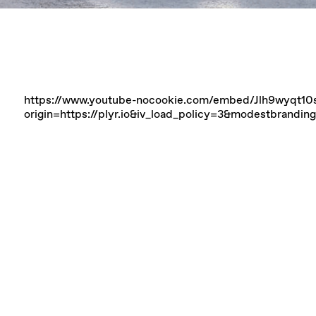
https://www.youtube-nocookie.com/embed/Jlh9wyqt10
origin=https://plyr.io&iv_load_policy=3&modestbrandi