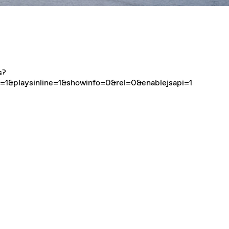
s?
ng=1&playsinline=1&showinfo=0&rel=0&enablejsapi=1