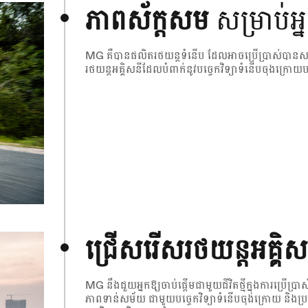
ភាពស័ក្តសម
សម្រាប់អ្ន
MG គឺបានផលិតរថយន្តទំនើប ដែលអាចប្រើប្រាស់បានសម្រាប
រថយន្តអគ្គិសនីដែលបំពាក់នូវបច្ចេកវិទ្យាទំនើបចុងក្រោ
ជ្រើសរើសរថយន្តអគ្គិ
MG នឹងជួយអ្នកឱ្យចាប់ផ្តើមជាមួយជីវិតថ្មីក្នុងការប្
ភាពទាន់សម័យ ជាមួយបច្ចេកវិទ្យាទំនើបចុងក្រោយ និងប