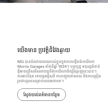
យើងមាន
ប្រវត្តិដ៏វែងឆ្ងាយ
MG បានចំណាយពេលរបស់ខ្លួនក្នុងការបង្កើតម៉ាកយីហោ
Morris Garages តាំងពីឆ្នាំ 1924។ បច្ចុប្បន្ន មនុស្សជំនាន់
ថ្មីអាចជ្រើសរើសរថយន្តពីម៉ាកយីហោដ៏ល្បីល្បាញនេះបាន។
ការអាប់ឌែត រថយន្តអគ្គិសនី ការបញ្ចូលថាមពល និងការត្រៀម
រួចជាស្រេចសម្រាប់ពេលអនាគត។
ស្វែងយល់ពត៌មានបន្ថែម