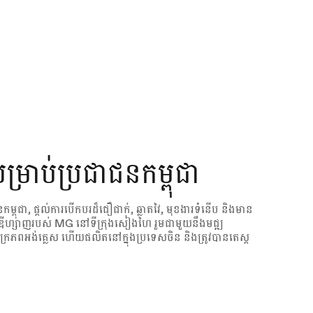
ម្រាប់ប្រជាជនកម្ពុជា
ពុជា, ផ្តល់ការបើកបរដ៏ជឿជាក់, ឆ្លាតវៃ, មុខងារទំនើប និងមាន
លឌីហ្សាញរបស់ MG នៅទីក្រុងសៀងហៃ រួមជាមួយនឹងមជ្ឍ
ដ៍ចក្រភពអង់គ្លេស ហើយផលិតនៅក្នុងប្រទេសចិន និងត្រូវបានតេស្ត