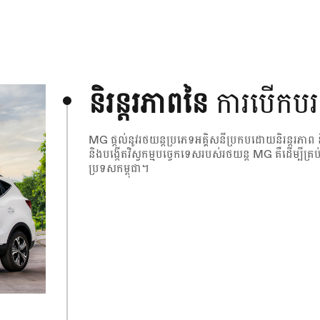
និរន្តរភាពនៃ
ការបើកបរ
MG ផ្តល់នូវរថយន្តប្រភេទអគ្គិសនីប្រកបដោយនិរន្តរភាព 
និងបង្កើតវិស្វកម្មបច្ចេកទេសរបស់រថយន្ត MG គឺដើម្បីគ្រប
ប្រទសកម្ពុជា។