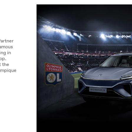
Partner
famous
ing in
op.
t the
lympique