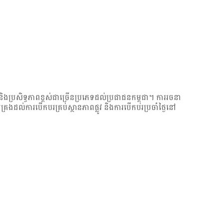
និងប្រសិទ្ធភាពខ្ពស់ជាច្រើនប្រភេទដល់ប្រជាជនកម្ពុជា។ ការរចនា
់គ្រងដល់ការបើកបរគ្រប់ស្ថានភាពផ្លូវ និងការបើកបរប្រចាំថ្ងៃនៅ