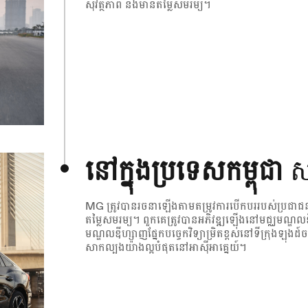
សុវត្ថិភាព និងមានតម្លៃសមរម្យ។
នៅក្នុងប្រទេសកម្ពុជា
ស
MG ត្រូវបានរចនាឡើងតាមតម្រូវការបើកបររបស់ប្រជាជនកម្
តម្លៃសមរម្យ។ ពួកគេត្រូវបានអភិវឌ្ឍឡើងនៅមជ្ឈមណ្ឌ
មណ្ឌលឌីហ្សាញផ្នែកបច្ចេកវិទ្យាម្រិតខ្ពស់នៅទីក្រុងឡុង
សាកល្បងយ៉ាងល្អបំផុតនៅអាស៊ីអាគ្នេយ៍។