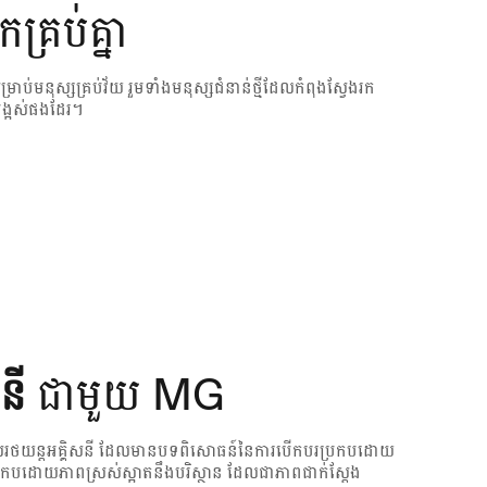
កគ្រប់គ្នា
់មនុស្សគ្រប់វ័យ រួមទាំងមនុស្សជំនាន់ថ្មីដែលកំពុងស្វែងរក
យបង្អស់ផងដែរ។
សនី
ជាមួយ MG
រើប្រាស់រថយន្តអគ្គិសនី ដែលមានបទពិសោធន៍នៃការបើកបរប្រកបដោយ
្រកបដោយភាពស្រស់ស្អាតនឹងបរិស្ថាន ដែលជាភាពជាក់ស្តែង