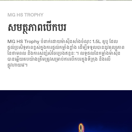
MG HS TROPHY
សមត្ថភាពបើកបរ
MG HS Trophy បំពាក់ដោយម៉ាស៊ីនសាំងចំណុះ 1.5L តួបូ ដែល
ផ្តល់ប្រសិទ្ធភាពខ្ពស់ក្នុងការផ្តល់កម្លាំងខ្លាំង ដើម្បីទទួលបាននូវតុល្យភាព
នៃថាមពល និងការសន្សំសំចៃប្រេងឥន្ធនៈ។ លទ្ធផលនៃកម្លាំងម៉ាស៊ីន
បានឆ្លើយតបយ៉ាងត្រឹមត្រូវសម្រាប់ការបើកបរក្នុងទីក្រុង និងលើ
ផ្លូវហាយវេ។