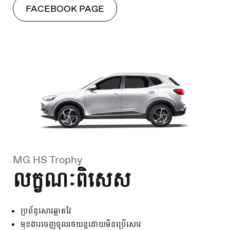
FACEBOOK PAGE
MG HS Trophy
លក្ខណៈពិសេស
ប្រព័ន្ធសោរឆ្លាតវៃ
មុខងារចេញចូលរថយន្តដោយមិនប្រើសោរ