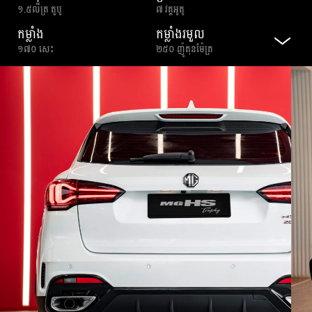
១.៥លីត្រ តួបូ
៧ វគ្គអូតូ
កម្លាំង
កម្លាំងរមួល
១៧០ សេះ
២៥០ ញ៉ូតុនម៉ែត្រ