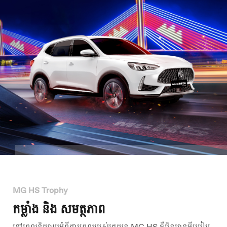
MG HS Trophy
កម្លាំង និង សមត្ថភាព
នៅពេលនិយាយអំពីថាមពលរបស់រថយន្ត MG HS គឺមិនមានអ្វីប្រៀប