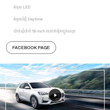
អំពូល LED
អំពូលបំភ្លឺ Daytime
យ៉ាន់ស្ព័រទំហំ 18-inch រចនាជាម៉ូតត្បូងពេជ្រ
FACEBOOK PAGE