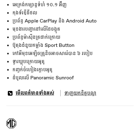
អេក្រង់កម្សាន្តទំហំ ១០.១ អ៊ីញ
កុងទ័រឌីជីថល
ប្រព័ន្ធ Apple CarPlay និង Android Auto
មុខងារបញ្ផានៅលើដៃចង្កូត
ប្រព័ន្ធម៉ាស៊ីនត្រជាក់ក្រោយ
ប៊ូតុងជំនួយកម្លាំង​ Sport Button
កៅអីមុខអេឡិចត្រូនិចអាចសារ៉េបាន ៦ របៀប
ទ្វារឃ្លុបក្រោយអូតូ
កញ្ចក់ចំហៀងក្តោបអូតូ
ដំបូលលើ Panoramic Sunroof
មើលពត៌មានទាំងអស់
ទាញយកខិត្តបណ្ឌ