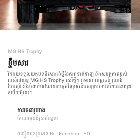
MG HS Trophy
ខ្លឺមសារ
រីករាយទទួលយកបទពិសោធន៍ថ្មីនៃភាពទាក់ទាញ និងសមត្ថភាពខ្ពស់
របស់រថយន្ត MG HS Trophy ស៊េរីថ្មី។ វាមានភាពឆ្លាតវៃ រូបរាង
បែបស្ព័រ និងបំពាក់ទៅដោយបច្ចេកវិទ្យាទំនើបសម្រាប់ការបើកបរនាយុគ
សម័យថ្មីនេះ។
ការរចនារូបរាង
ប៉ាណាមុខដ៏ស្រស់ស្អាត
ចង្កៀងមុខប្រភេទ Bi - Function LED