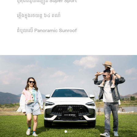
ប៊ូតុងជំនួយល្បឿន Super Sport
ភ្លើងក្នុងរថយន្ត ៦៤ ពណ៌
ដំបូលលើ Panoramic Sunroof