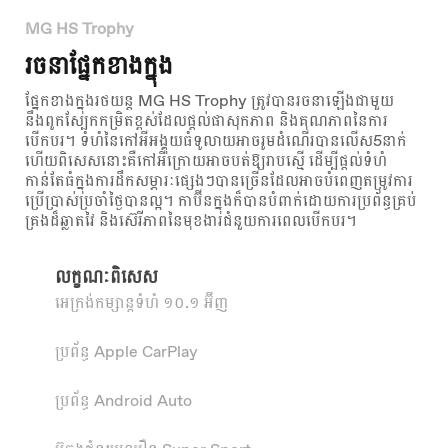
MG HS Trophy
រចនាផ្នែកខាងក្នុង
ផ្នែកខាងក្នុងរថយន្ត MG HS Trophy ត្រូវបានរចនាឡើងជាមួយ
នឹងពូកស្បែកកម្រិតខ្ពស់ដែលផ្តល់ផាសុកភាព និងគុណភាពនៃការ
បើកបរ។ ទំហំនៃកៅអីអង្គុយធំទូលាយអាចរូមដំណើរបានលើស5នាក់
ហើយពិសេសនោះគឺកៅអីក្រោយអាចបត់ឱ្យរាបស្មើ ដើម្បីផ្តល់ទំហំ
កាន់តែធំក្នុងការដឹកសម្ភារៈផ្សេងៗបានច្រើនដែលអាចបំពេញតម្រូវការ
ប្រើប្រាស់ប្រចាំថ្ងៃបានល្អ។ កាប៊ីនក្នុងក៏បានបំពាក់ដោយការប្រព័ន្ធគ្រប់
គ្រងដ៏ឆ្លាតវៃ និងស៊េរីភាពនៃមុខងារជំនួយការពេលបើកបរ។
លក្ខណៈពិសេស
អេក្រង់កម្សាន្តទំហំ ១០.១ អ៊ីញ
ប្រព័ន្ធ Apple CarPlay
ប្រព័ន្ធ Android Auto