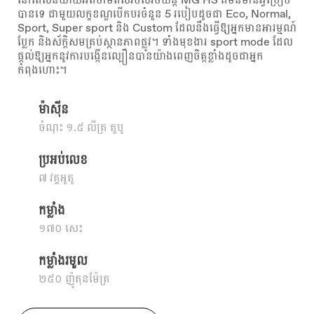
បានទេ ជាមួយលក្ខខណ្ឌបើកបរចំនួន 5 របៀបដូចជា Eco, Normal,
Sport, Super sport និង Custom ដែលនឹងធ្វើឱ្យអ្នកមានអារម្មណ៍
ប្លែក និងស័ក្តិសមគ្រប់ស្ថានភាពផ្លូវ។ ទាំងមុខងារ sport mode ដែល
ផ្តល់ឱ្យអ្នកនូវការបង្កើនល្បឿនបានយ៉ាងពេញចិត្តខ្លាំងដូចជាអ្នក
កំពុងហោះ។
ម៉ាស៊ីន
ចំណុះ ១.៥ លីត្រ តួបូ
ប្រអប់លេខ
៧ វគ្គអូតូ
កម្លាំង
១៧០ សេះ
កម្លាំងរមួល
២៥០ ញ៉ូតុនម៉ែត្រ