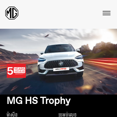
Skip
to
content
MG HS Trophy
ម៉ាស៊ីន
ប្រអប់លេខ